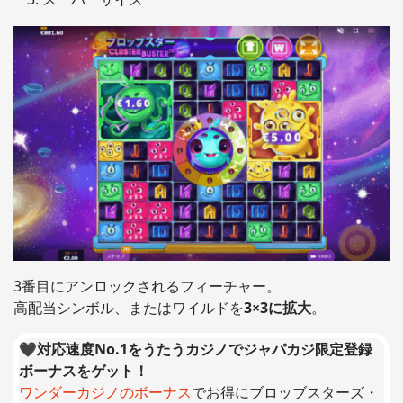
3番目にアンロックされるフィーチャー。
高配当シンボル、またはワイルドを
3×3に拡大
。
🖤
対応速度No.1をうたうカジノでジャパカジ限定登録
ボーナスをゲット！
ワンダーカジノのボーナス
でお得にブロッブスターズ・