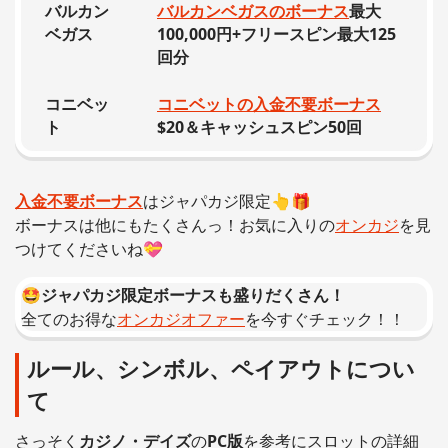
バルカン
バルカンベガスのボーナス
最大
ベガス
100,000円+フリースピン最大125
回分
コニベッ
コニベットの入金不要ボーナス
ト
$20＆キャッシュスピン50回
入金不要ボーナス
はジャパカジ限定👆🎁
ボーナスは他にもたくさんっ！お気に入りの
オンカジ
を見
つけてくださいね💝
🤩ジャパカジ限定ボーナスも盛りだくさん！
全てのお得な
オンカジオファー
を今すぐチェック！！
ルール、シンボル、ペイアウトについ
て
さっそく
カジノ・デイズ
の
PC版
を参考にスロットの詳細