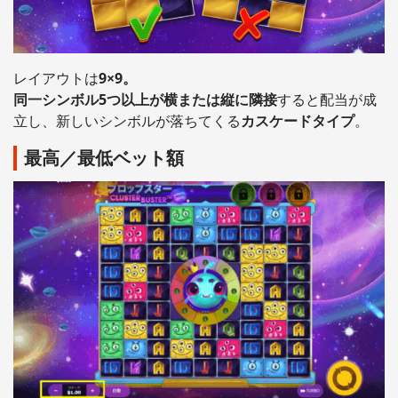
レイアウトは
9×9。
同一シンボル5つ以上が横または縦に隣接
すると配当が成
立し、新しいシンボルが落ちてくる
カスケードタイプ
。
最高／最低ベット額