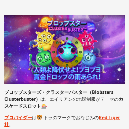
ブロッブスターズ・クラスターバスター（Blobsters
Clusterbuster）
は、エイリアンの地球制服がテーマの
カ
スケードスロット
🎰
プロバイダー
は🐯 トラのマークでおなじみの
Red Tiger
社
。