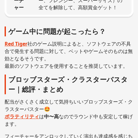
ーチ
ー、フレンジー、スーパーサイズ）の
ャー
全てを解除して、高額賞金ゲット！
ゲーム中に問題が起こったら？
Red Tiger
社のゲーム説明によると、ソフトウェアの不具
合で発生する問題に対して、ベットやゲームそのものは無
効となるそうです。
最新のソフトウェアを使用することを推奨しています。
ブロッブスターズ・クラスターバスタ
ー｜総評・まとめ
配当がさくさく成立して気持ちいいブロッブスターズ・ク
ラスターバスター🤩
ボラティリティ
は
中〜高
なのでラウンド中も安定して稼げ
ます。
フィーチャーをアンロックしていく演出も達成感を感じち