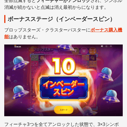
全部点滅すると
フィーチャーがアンロック
され、シンボル
消滅が続かないと点滅は消え最初からになります。
ボーナスステージ（インベーダースピン）
ブロッブスターズ・クラスターバスターに
ボーナス購入機
能
はありません。
フィーチャ3つを全てアンロックした状態で、3×3シンボ