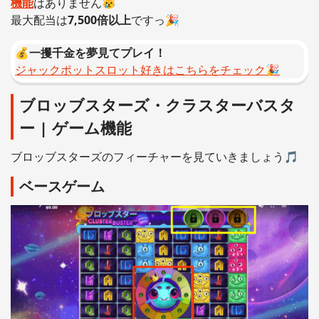
機能
はありません😿
最大配当は
7,500倍以上
ですっ🎉
💰一攫千金を夢見てプレイ！
ジャックポットスロット好きはこちらをチェック🎉
ブロッブスターズ・クラスターバスタ
ー | ゲーム機能
ブロッブスターズのフィーチャーを見ていきましょう🎵
ベースゲーム