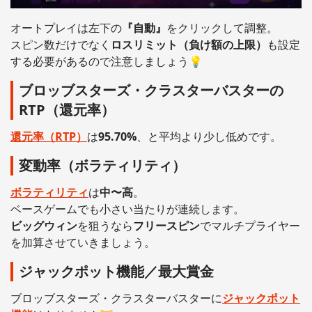
オートプレイは左下の
『自動』
をクリックして調整。
スピン数だけでなく
ロスリミット（負け額の上限）
も設定
する必要があるので注意しましょう💡
ブロッブスターズ・クラスターバスターの
RTP（還元率）
還元率（RTP）
は
95.70%
、と平均より少し低めです。
変動率（ボラティリティ）
ボラティリティ
は
中〜高
。
ベースゲームでも小さい当たりが連続します。
ビッグウィン
を狙うなら
フリースピン
でマルチプライヤー
を加算させていきましょう。
ジャックポット機能／最大賞金
ブロッブスターズ・クラスターバスターに
ジャックポット