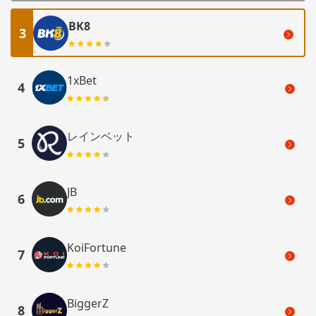
BK8
3
1xBet
4
レインベット
5
JB
6
KoiFortune
7
BiggerZ
8