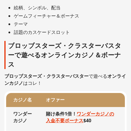
絵柄、シンボル、配当
ゲームフィーチャー＆ボーナス
テーマ
話題のカスケードスロット
ブロッブスターズ・クラスターバスタ
ーで遊べるオンラインカジノ＆ボーナ
ス
ブロッブスターズ・クラスターバスター
で遊べる
オンライ
ンカジノ
はコレ！
カジノ名
オファー
ワンダー
賭け条件1倍！
ワンダーカジノの
カジノ
入金不要ボーナス
$40