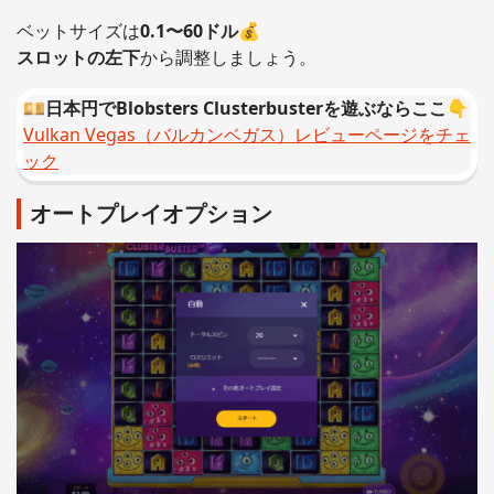
ベットサイズは
0.1〜60ドル
💰
スロットの左下
から調整しましょう。
💴
日本円でBlobsters Clusterbusterを遊ぶならここ👇
Vulkan Vegas（バルカンベガス）レビューページをチェ
ック
オートプレイオプション