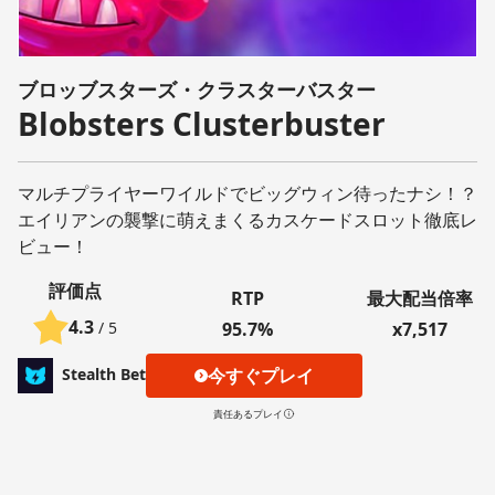
ブロッブスターズ・クラスターバスター
Blobsters Clusterbuster
マルチプライヤーワイルドでビッグウィン待ったナシ！？
エイリアンの襲撃に萌えまくるカスケードスロット徹底レ
ビュー！
評価点
RTP
最大配当倍率
4.3
/ 5
95.7%
x7,517
今すぐプレイ
Stealth Bet
責任あるプレイ