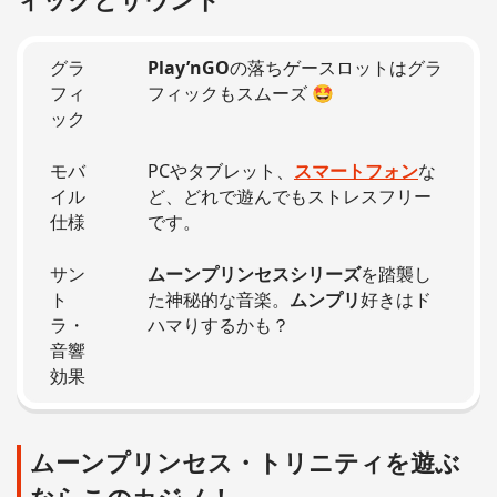
グラ
Play’nGO
の落ちゲースロットはグラ
フィ
フィックもスムーズ 🤩
ック
モバ
PCやタブレット、
スマートフォン
な
イル
ど、どれで遊んでもストレスフリー
仕様
です。
サン
ムーンプリンセスシリーズ
を踏襲し
ト
た神秘的な音楽。
ムンプリ
好きはド
ラ・
ハマりするかも？
音響
効果
ムーンプリンセス・トリニティを遊ぶ
ならこのカジノ！