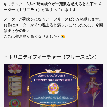
キャラクター
3人の配当成立が一定数を超えると
左下の
メ
ーター（トリニティ）
が埋まっていきます。
メーターが満タン
になると、
フリースピン
が発動します。
前作は
メーターが
３つ埋まる
と満タンになったのに、
今回
はまさかの6つ
。
ここは難易度が高くなりました～😿
・トリニティフィーチャー（フリースピン）