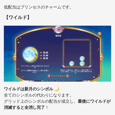
低配当はプリンセスのチャームです。
【ワイルド】
ワイルドは新月のシンボル
🌙
全てのシンボルの代わりになります。
グリッド上のシンボルの配当が成立し、
最後にワイルドが
消滅すると全消し完了
！