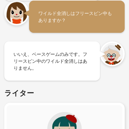
ワイルド全消しはフリースピン中も
ありますか？
いいえ、ベースゲームのみです。フ
リースピン中のワイルド全消しはあ
りません。
ライター