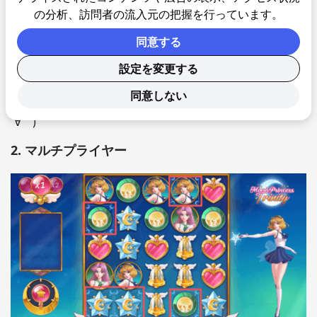
の分析、訪問者の流入元の把握を行っています。
同意する
設定を変更する
同意しない
ストームのシンボル消滅
は、もはやセーラージュ〇ター (;
´∀｀)
2. マルチプライヤー