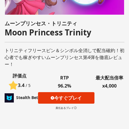
ムーンプリンセス・トリニティ
Moon Princess Trinity
トリニティフリースピン＆シンボル全消しで配当確約！初
心者でも稼ぎやすいムーンプリンセス第4弾を徹底レビュ
ー！
評価点
RTP
最大配当倍率
3.4
/ 5
96.2%
x4,000
今すぐプレイ
Stealth Bet
責任あるプレイ