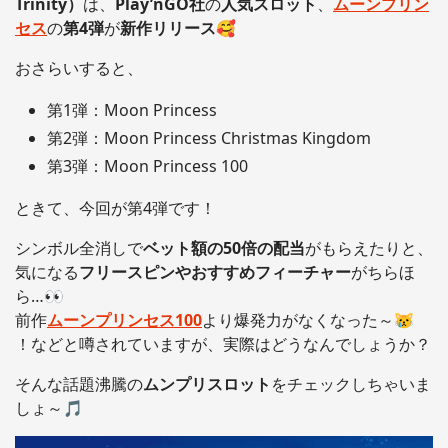
Trinity）
は、
Play’nGO社
の
人気スロット
、
ムーンプリン
セス
の
第4弾
が
新作リリース
🥰
おさらいすると、
第1弾：Moon Princess
第2弾：Moon Princess Christmas Kingdom
第3弾：Moon Princess 100
ときて、今回が第4弾です！
シンボル全消しで
ベット額の50倍の配当
がもらえたりと、
気になる
フリースピンやおすすめフィーチャー
がちらほ
ら…👀
前作
ムーンプリンセス100
より爆発力がなくなった～😿
！などと噂されていますが、実際はどうなんでしょうか？
そんな話題沸騰の
ムンプリスロット
をチェックしちゃいま
しょ～🎵