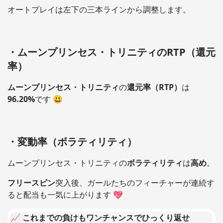
オートプレイは左下の三本ラインから調整します。
・ムーンプリンセス・トリニティのRTP（還元
率）
ムーンプリンセス・トリニティ
の
還元率（RTP）
は
96.20%
です 😃
・変動率（ボラティリティ）
ムーンプリンセス・トリニティの
ボラティリティ
は
高め
。
フリースピン
突入後、ガールたちのフィーチャーが連続す
ると配当も一気に上がります 💖
📈
これまでの負けもワンチャンスでひっくり返せ