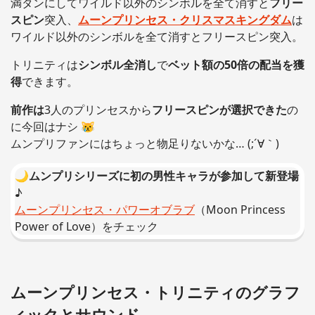
満タンにしてワイルド以外のシンボルを全て消すと
フリー
スピン
突入、
ムーンプリンセス・クリスマスキングダム
は
ワイルド以外のシンボルを全て消すとフリースピン突入。
トリニティは
シンボル全消し
で
ベット額の50倍の配当を獲
得
できます。
前作は
3人のプリンセスから
フリースピンが選択できた
の
に今回はナシ 😿
ムンプリファンにはちょっと物足りないかな… (;´∀｀)
🌙
ムンプリシリーズに初の男性キャラが参加して新登場
♪
ムーンプリンセス・パワーオブラブ
（Moon Princess
Power of Love）をチェック
ムーンプリンセス・トリニティのグラフ
ィックとサウンド