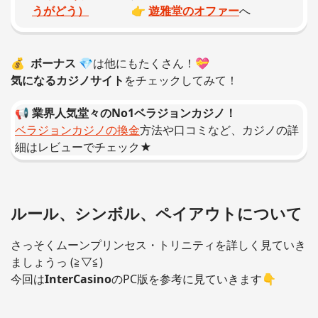
うがどう）
👉
遊雅堂
のオファー
へ
💰 ボーナス 💎
は他にもたくさん！💝
気になるカジノサイト
をチェックしてみて！
📢
業界人気堂々のNo1ベラジョンカジノ！
ベラジョンカジノの換金
方法や口コミなど、カジノの詳
細はレビューでチェック★
ルール、シンボル、ペイアウトについて
さっそくムーンプリンセス・トリニティを詳しく見ていき
ましょうっ (≧▽≦)
今回は
InterCasino
のPC版を参考に見ていきます👇