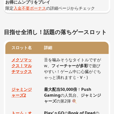
お得にムンプリをプレイ
限定
入金不要ボーナス
の詳細ページからチェック
目指せ全消し！話題の落ちゲースロット
スロット名
詳細
メクソマッ
舌を噛みそうなタイトルですが
クス！マル
w、
フィーチャーが多彩
で遊び
チマックス
やすい！ゲーム中に心臓がぐち
ゃっと潰れます (;・∀・)
ジャミンジ
最大配当50,000倍
！
Push
ャーズ2
Gaming
の人気台、
ジャミンジ
ャーズ
の第2弾 🍭
トーム・オ
Play’ｎGO
の
Book of Dead
の