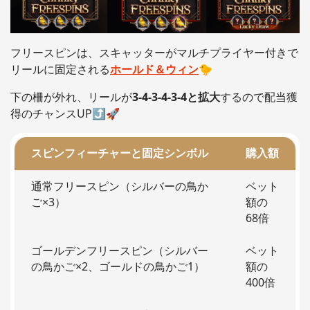
フリースピンは、スキャッターがマルチプライヤー付きで
リールに固定される
ホールド＆ウィン
🐤
下の柵が外れ、リールが
3-4-3-4-3-4と拡大
するので配当獲
得のチャンスUP⤴🚀
スピンフィーチャーと固定シンボル
購入額
通常フリースピン（シルバーの鳥か
ベット
ご×3）
額の
68倍
ゴールデンフリースピン（シルバー
ベット
の鳥かご×2、ゴールドの鳥かご1）
額の
400倍