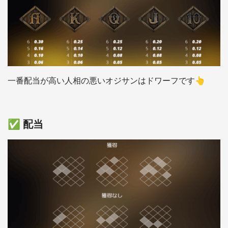
一番配当が高い人相の悪いオジサンはドワーフです👆
✅ 配当