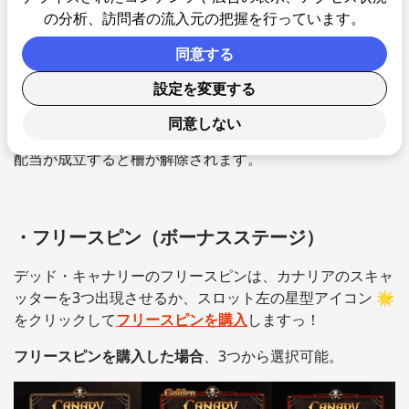
の分析、訪問者の流入元の把握を行っています。
同意する
👆
ノーリミ社
の
オリジナル機能
、
XBet（Xベット）
😆
設定を変更する
通常ベット額の
40%を追加する
とスキャッター1つ以上が
出現！
同意しない
配当が成立すると柵が解除されます。
・フリースピン（ボーナスステージ）
デッド・キャナリーのフリースピンは、カナリアのスキャ
ッターを3つ出現させるか、スロット左の星型アイコン 🌟
をクリックして
フリースピンを購入
しますっ！
フリースピンを購入した場合
、3つから選択可能。