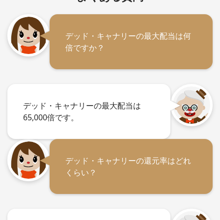
デッド・キャナリーの最大配当は何
倍ですか？
デッド・キャナリーの最大配当は
65,000倍です。
デッド・キャナリーの還元率はどれ
くらい？