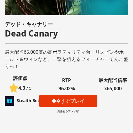
デッド・キャナリー
Dead Canary
最大配当65,000倍の高ボラティリティ台！リスピンやホ
ールド＆ウィンなど、一撃を狙えるフィーチャーてんこ盛
りっ！
評価点
RTP
最大配当倍率
4.3
/ 5
96.02%
x65,000
今すぐプレイ
Stealth Bet
責任あるプレイ