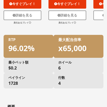
今すぐプレイ！
今すぐプレイ！
今
詳細を見る
詳細を見る
責任あるプレイ
責任あるプレイ
責
RTP
最大配当倍率
96.02%
x65,000
最小ベット額
ホイール
$0.2
6
ペイライン
行数
1728
4
概要