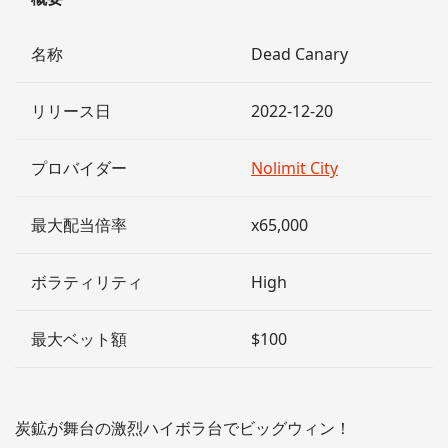
名称
Dead Canary
リリース日
2022-12-20
プロバイダー
Nolimit City
最大配当倍率
x65,000
ボラティリティ
High
最大ベット額
$100
炭鉱が舞台の激烈ハイボラ台でビッグウィン！