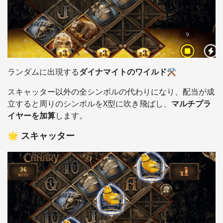
ランダムに出現する
ダイナマイトのワイルド
⚒️
スキャッター以外の全シンボルの代わりになり、配当が成
立すると周りのシンボルをX型に吹き飛ばし、
マルチプラ
イヤーを加算
します。
🌟 スキャッター