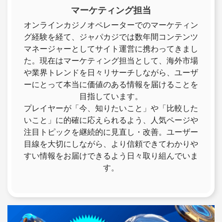
マーケティング担当
オンラインカジノオペレーターでのマーケティン
グ経験を経て、ジャパカジでは数年間コンテンツ
マネージャーとしてサイト運営に携わってきまし
た。現在はマーケティング担当として、海外市場
や業界トレンドを日々リサーチしながら、ユーザ
ーにとって本当に価値のある情報を届けることを
目指しています。
プレイヤーが「今、知りたいこと」や「比較した
いこと」に的確に応えられるよう、人気ページや
注目トピックを継続的に見直し・改善。ユーザー
目線を大切にしながら、より信頼できてわかりや
すい情報をお届けできるよう日々取り組んでいま
す。