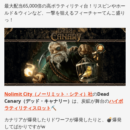
最大配当65,000倍の高ボラティリティ台！リスピンやホー
ルド＆ウィンなど、一撃を狙えるフィーチャーてんこ盛り
っ！
Nolimit City（ノーリミット・シティ）社
の
Dead
Canary（デッド・キャナリー）
は、炭鉱が舞台の
ハイボ
ラティリティスロット
⛏️
カナリアが爆発したりドワーフが爆発したりと、💣爆発
してばかりですがw