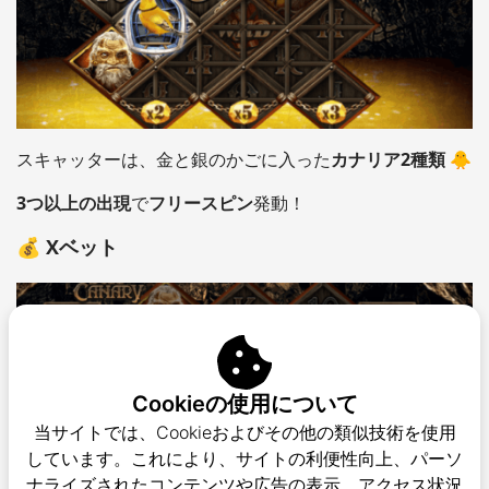
スキャッターは、金と銀のかごに入った
カナリア2種類
🐥
3つ以上の出現
で
フリースピン
発動！
💰 Xベット
Cookieの使用について
当サイトでは、Cookieおよびその他の類似技術を使用
しています。これにより、サイトの利便性向上、パーソ
ナライズされたコンテンツや広告の表示、アクセス状況