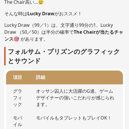
The Chair高い…😢
そんな時は
Lucky Draw
がおススメ！
Lucky Draw（99／1）は、文字通り99分の1、Lucky
Draw （50／50）は半分の確率で
The Chairが当たるチャ
ンス
🎯 があります。
フォルサム・プリズンのグラフィック
とサウンド
項目
詳細
グラ
オッサン囚人に大活躍のG達。ゲーム
フィ
デザイナーの強いこだわりが感じられ
ック
ます。
モバ
モバイルもタブレットもプレイOK！
イル