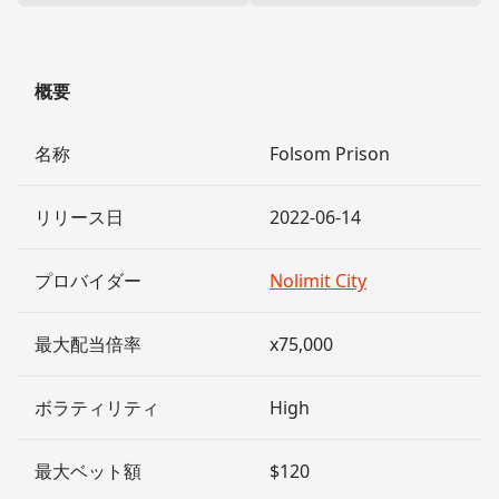
概要
名称
Folsom Prison
リリース日
2022-06-14
プロバイダー
Nolimit City
最大配当倍率
x75,000
ボラティリティ
High
最大ベット額
$120