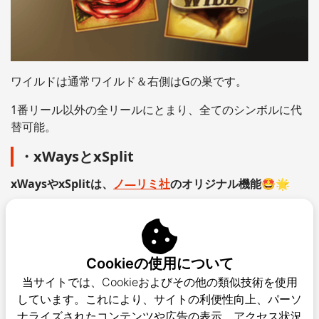
ワイルドは通常ワイルド＆右側はGの巣です。
1番リール以外の全リールにとまり、全てのシンボルに代
替可能。
・xWaysとxSplit
xWaysやxSplitは、
ノ―リミ社
のオリジナル機能
🤩🌟
xWaysは2〜4の同種類のシンボルに変化、xSplitはシンボ
ルの賞金を2倍にしてワイルドシンボルを分割しちゃいま
す。
Cookieの使用について
当サイトでは、Cookieおよびその他の類似技術を使用
しています。これにより、サイトの利便性向上、パーソ
ナライズされたコンテンツや広告の表示、アクセス状況