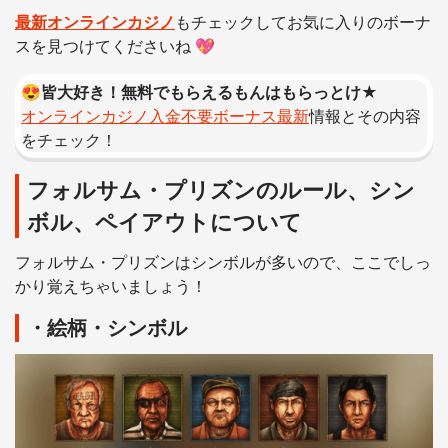
最新オンラインカジノ
もチェックしてお気に入りのボーナ
スを見つけてくださいね 💖
😍皆大好き！無料でもらえるもんはもらっとけ★
オンラインカジノ入金不要ボーナス最新
情報とその内容
をチェック！
フォルサム・プリズンのルール、シン
ボル、ペイアウトについて
フォルサム・プリズンはシンボルが多いので、ここでしっ
かり覚えちゃいましょう！
・絵柄・シンボル