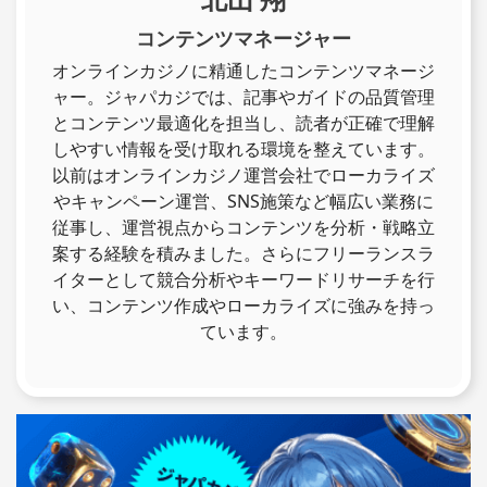
コンテンツマネージャー
オンラインカジノに精通したコンテンツマネージ
ャー。ジャパカジでは、記事やガイドの品質管理
とコンテンツ最適化を担当し、読者が正確で理解
しやすい情報を受け取れる環境を整えています。
以前はオンラインカジノ運営会社でローカライズ
やキャンペーン運営、SNS施策など幅広い業務に
従事し、運営視点からコンテンツを分析・戦略立
案する経験を積みました。さらにフリーランスラ
イターとして競合分析やキーワードリサーチを行
い、コンテンツ作成やローカライズに強みを持っ
ています。