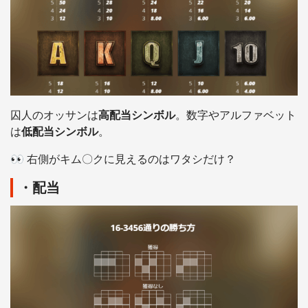
囚人のオッサンは
高配当シンボル
。数字やアルファベット
は
低配当シンボル
。
👀 右側がキム〇クに見えるのはワタシだけ？
・配当