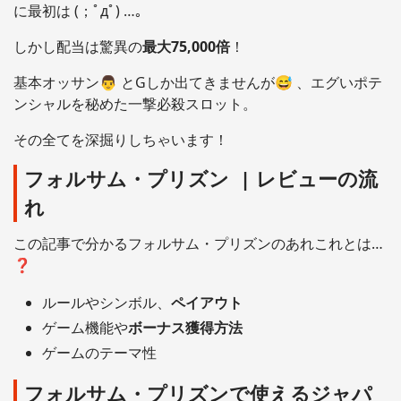
に最初は (；ﾟдﾟ) …。
しかし配当は驚異の
最大75,000倍
！
基本オッサン👨 とGしか出てきませんが😅 、エグいポテ
ンシャルを秘めた一撃必殺スロット。
その全てを深掘りしちゃいます！
フォルサム・プリズン | レビューの流
れ
この記事で分かるフォルサム・プリズンのあれこれとは…
❓
ルールやシンボル、
ペイアウト
ゲーム機能や
ボーナス獲得方法
ゲームのテーマ性
フォルサム・プリズンで使えるジャパ