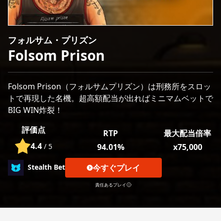
フォルサム・プリズン
Folsom Prison
Folsom Prison（フォルサムプリズン）は刑務所をスロッ
トで再現した名機。超高額配当が出ればミニマムベットで
BIG WIN炸裂！
評価点
RTP
最大配当倍率
4.4
/ 5
94.01%
x75,000
今すぐプレイ
Stealth Bet
責任あるプレイ