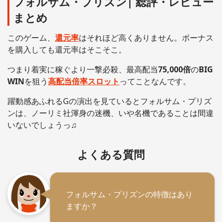
フォルサム・プリズン| 総評・レビュー
まとめ
このゲーム、
還元率
はそれほど高くありません。ボーナス
を購入しても還元率はそこそこ。
つまり着実に稼ぐより一撃必殺、最高配当
75,000倍
の
BIG
WIN
を狙う
高配当倍率スロット
ってことなんです。
躍動感あふれるGの演出を見ているとフォルサム・プリズ
ンは、ノーリミ社渾身の迷機、いや名機であることは間違
いないでしょうっ♫
よくある質問
フォルサム・プリズンの特徴はあり
ますか？