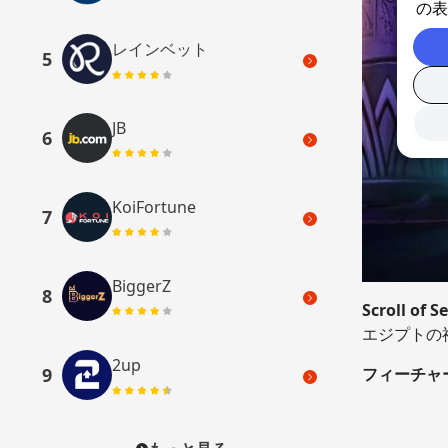
の表
レインベット
5
JB
6
KoiFortune
7
BiggerZ
8
Scroll 
エジプトの
2up
9
フィーチャ