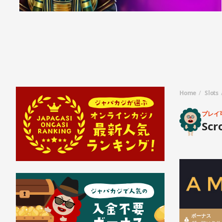
Home
Slots
プレイ
Sc
ボーナス