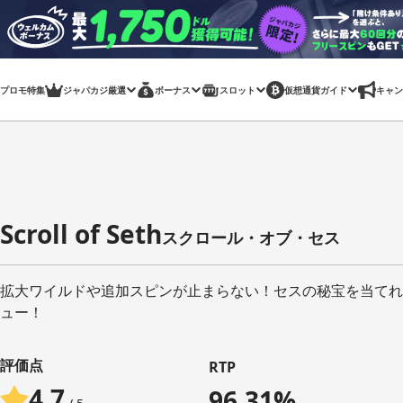
プロモ特集
ジャパカジ厳選
ボーナス
スロット
仮想通貨ガイド
キャン
Scroll of Seth
スクロール・オブ・セス
拡大ワイルドや追加スピンが止まらない！セスの秘宝を当てれ
ュー！
評価点
RTP
4.7
96.31%