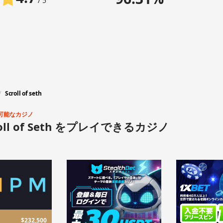
/ 5
Scroll of seth
可能なカジノ
roll of Seth をプレイできるカジノ
$232,500