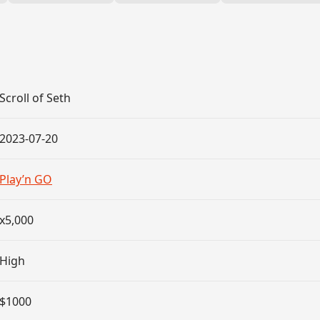
Scroll of Seth
2023-07-20
Play’n GO
x5,000
High
$1000