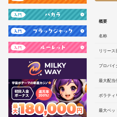
概要
名称
リリース
プロバイ
最大配当
ボラティ
最大ベッ