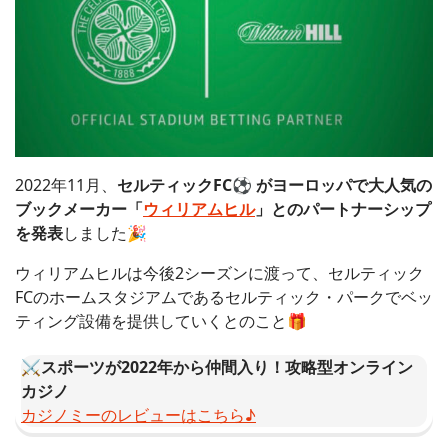
2022年11月、
セルティックFC⚽️ がヨーロッパで大人気の
ブックメーカー「
ウィリアムヒル
」とのパートナーシップ
を発表
しました🎉
ウィリアムヒルは今後2シーズンに渡って、セルティック
FCのホームスタジアムであるセルティック・パークでベッ
ティング設備を提供していくとのこと🎁
⚔️
スポーツが2022年から仲間入り！攻略型オンライン
カジノ
カジノミーのレビューはこちら♪