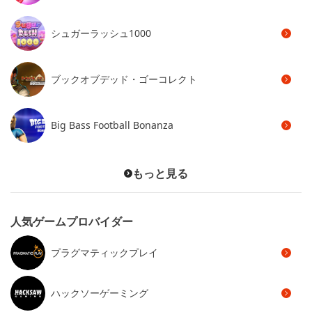
シュガーラッシュ1000
ブックオブデッド・ゴーコレクト
Big Bass Football Bonanza
もっと見る
人気ゲームプロバイダー
プラグマティックプレイ
ハックソーゲーミング