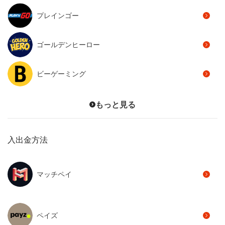
プレインゴー
ゴールデンヒーロー
ビーゲーミング
もっと見る
入出金方法
マッチペイ
ペイズ