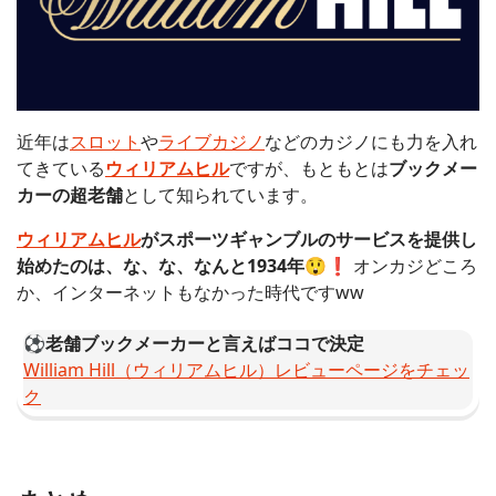
近年は
スロット
や
ライブカジノ
などのカジノにも力を入れ
てきている
ウィリアムヒル
ですが、もともとは
ブックメー
カーの超老舗
として知られています。
ウィリアムヒル
がスポーツギャンブルのサービスを提供し
始めたのは、な、な、なんと1934年😲❗️
オンカジどころ
か、インターネットもなかった時代ですww
⚽
老舗ブックメーカーと言えばココで決定
William Hill（ウィリアムヒル）レビューページをチェッ
ク