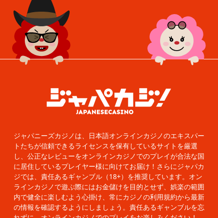
ジャパニーズカジノは、日本語オンラインカジノのエキスパー
トたちが信頼できるライセンスを保有しているサイトを厳選
し、公正なレビューをオンラインカジノでのプレイが合法な国
に居住しているプレイヤー様に向けてお届け！さらにジャパカ
ジでは、責任あるギャンブル（18+）を推奨しています。オン
ラインカジノで遊ぶ際にはお金儲けを目的とせず、娯楽の範囲
内で健全に楽しむよう心掛け、常にカジノの利用規約から最新
の情報を確認するようにしましょう。責任あるギャンブルを忘
れずに、オンラインカジノでのプレイをお楽しみください！