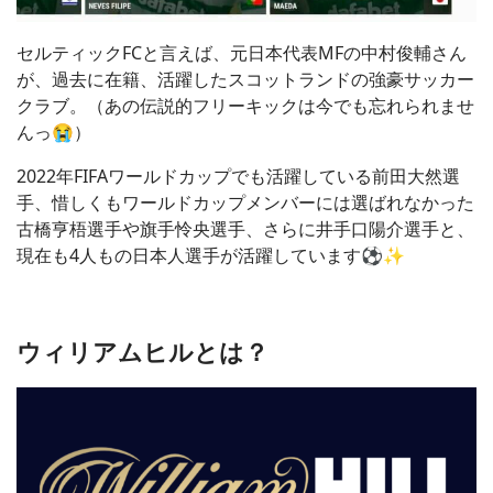
セルティックFCと言えば、元日本代表MFの中村俊輔さん
が、過去に在籍、活躍したスコットランドの強豪サッカー
クラブ。（あの伝説的フリーキックは今でも忘れられませ
んっ😭）
2022年FIFAワールドカップでも活躍している前田大然選
手、惜しくもワールドカップメンバーには選ばれなかった
古橋亨梧選手や旗手怜央選手、さらに井手口陽介選手と、
現在も4人もの日本人選手が活躍しています⚽️✨
ウィリアムヒルとは？