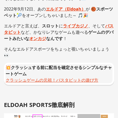
2022年9月12日、あの
エルドア（Eldoah）
が 🏀
スポーツ
ベット🎾
をオープンしちゃいました～ 🎵🎉
エルドアと言えば、
スロット
に
ライブカジノ
、そして
バス
タビット
など、かなりレアなゲームも遊べる
ゲームのデパ
ートみたいな
オンカジ
なんです
！
そんなエルドアスポーツをちょっと覗いちゃいましょう
👀
💥クラッシュする前に配当を確定させるシンプルなチャ
ートゲーム
クラッシュゲームの元祖！バスタビットの遊び方
ELDOAH SPORTS徹底解剖