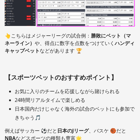
👆こちらはメジャーリーグの試合例：
勝敗にベット（マ
ネーライン）
や、得点に数字を点数をつけていく
ハンディ
キャップベット
などがあります 🏆
【スポーツベットのおすすめポイント】
お気に入りのチームを応援しながら賭けられる
24時間リアルタイムで楽しめる
日本国内だけじゃなく海外の試合のベットにも参加で
きちゃう🎵
例えばサッカー ⚽だと
日本のJリーグ
、バスケ 🏀だと
NBA
などスポーツの種類も豊富🌟