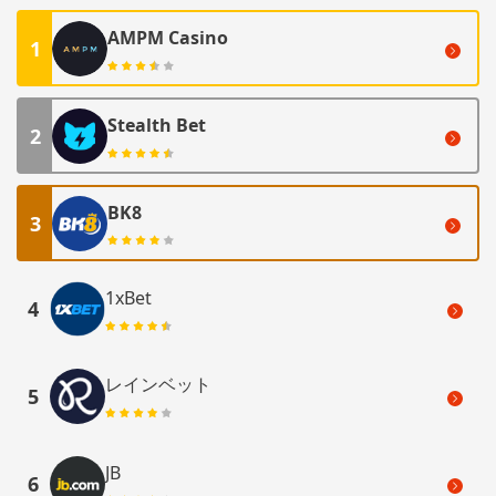
AMPM Casino
1
Stealth Bet
2
BK8
3
1xBet
4
レインベット
5
JB
6