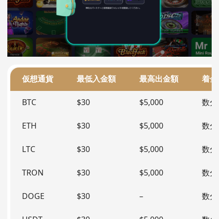
仮想通貨
最低入金額
最高出金額
着金
BTC
$30
$5,000
数分
ETH
$30
$5,000
数分
LTC
$30
$5,000
数分
TRON
$30
$5,000
数分
DOGE
$30
–
数分