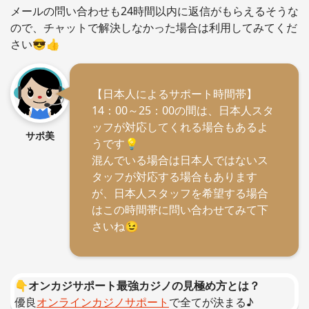
メールの問い合わせも24時間以内に返信がもらえるそうな
ので、チャットで解決しなかった場合は利用してみてくだ
さい😎👍
【日本人によるサポート時間帯】
14：00～25：00の間は、日本人スタ
ッフが対応してくれる場合もあるよ
サポ美
うです💡
混んでいる場合は日本人ではないス
タッフが対応する場合もあります
が、日本人スタッフを希望する場合
はこの時間帯に問い合わせてみて下
さいね😉
👇オンカジサポート最強カジノの見極め方とは？
優良
オンラインカジノサポート
で全てが決まる♪