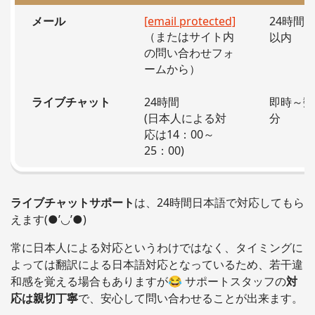
メール
[email protected]
24時間
（またはサイト内
以内
の問い合わせフォ
ームから）
ライブチャット
24時間
即時～数
(日本人による対
分
応は14：00～
25：00)
ライブチャットサポート
は、24時間日本語で対応してもら
えます(●’◡’●)
常に日本人による対応というわけではなく、タイミングに
よっては翻訳による日本語対応となっているため、若干違
和感を覚える場合もありますが😂 サポートスタッフの
対
応は親切丁寧
で、安心して問い合わせることが出来ます。