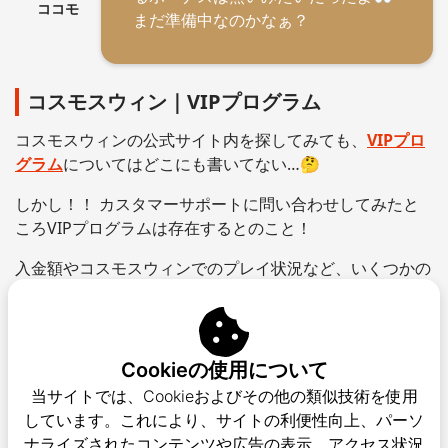
ココモ
まだ準備中なのかなぁ？
コスモスウィン｜VIPプログラム
コスモスウィンの公式サイト内を探してみても、
VIPプロ
グラム
についてはどこにも書いてない…🤔
しかし！！ カスタマーサポートに問い合わせしてみたと
ころVIPプログラムは存在するとのこと！
入金額やコスモスウィンでのプレイ状況など、いくつかの
基準を満たしたプレイヤーは、
VIPに招待される
みたい…
😍🔥
どんな
VIP限定特典
が用意されているのか、気になっちゃ
Cookieの使用について
いますねo((>ω< ))o💖
当サイトでは、Cookieおよびその他の類似技術を使用
しています。これにより、サイトの利便性向上、パーソ
👑VIPになって、豪華な特典を手に入れようっ
ナライズされたコンテンツや広告の表示、アクセス状況