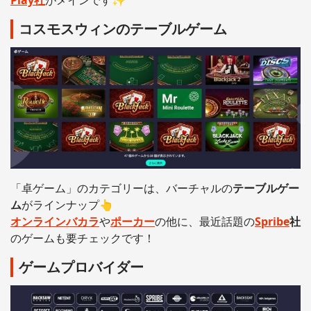
コスモスウィンのテーブルゲーム
「卓ゲーム」のカテゴリーは、バーチャルの
テーブルゲー
ム
がラインナップ👆
オンラインバカラ
や
ポーカー
の他に、最近話題の
Spribe
社
のゲームも要チェックです！
ゲームプロバイダー