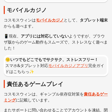
モバイルカジノ
コスモスウィンは
モバイルカジノ
として、
タブレット端末
からも遊べます。
📱現在、
アプリには対応していない
ようですが、ブラウ
ザ版からのゲーム動作もスムーズで、ストレスなく遊べま
した！
😙いつでもどこでもでサクサク、ストレスフリー！
スマホ&タブレット対応
モバイルカジノアプリ
完全ガイ
ドはこちらっ✨
責任あるゲームプレイ
コスモスウィンは、ギャンブル依存症対策を
責任あるゲー
ミング
に記載しています。
またサポートに問い合わせることでアカウントを凍結、閉