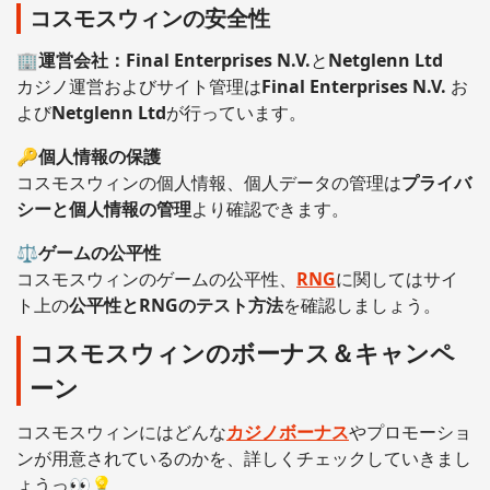
コスモスウィンの安全性
🏢運営会社：Final Enterprises N.V.
と
Netglenn Ltd
カジノ運営およびサイト管理は
Final Enterprises N.V.
お
よび
Netglenn Ltd
が行っています。
🔑個人情報の保護
コスモスウィンの個人情報、個人データの管理は
プライバ
シーと個人情報の管理
より確認できます。
⚖️ゲームの公平性
コスモスウィンのゲームの公平性、
RNG
に関してはサイ
ト上の
公平性とRNGのテスト方法
を確認しましょう。
コスモスウィンのボーナス＆キャンペ
ーン
コスモスウィンにはどんな
カジノボーナス
やプロモーショ
ンが用意されているのかを、詳しくチェックしていきまし
ょうっ👀💡