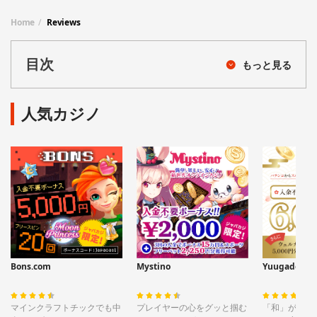
Home
Reviews
目次
もっと見る
人気カジノ
Bons.com
Mystino
Yuugado
マインクラフトチックでも中
プレイヤーの心をグッと掴む
「和」がテー