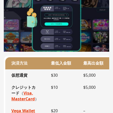
決済方法
最低入金額
最高出金額
仮想通貨
$30
$5,000
クレジットカ
$10
$5,000
ード
（
Visa,
MasterCard
）
Vega Wallet
$20
–