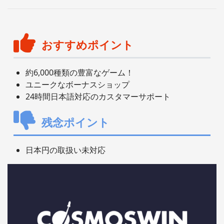
おすすめポイント
約6,000種類の豊富なゲーム！
ユニークなボーナスショップ
24時間日本語対応のカスタマーサポート
残念ポイント
日本円の取扱い未対応