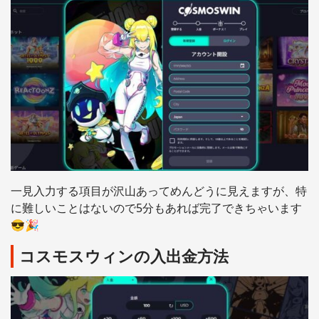
一見入力する項目が沢山あってめんどうに見えますが、特
に難しいことはないので5分もあれば完了できちゃいます
😎🎉
コスモスウィンの入出金方法