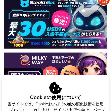
Cookieの使用について
当サイトでは、Cookieおよびその他の類似技術を使用
しています。これにより、サイトの利便性向上、パーソ