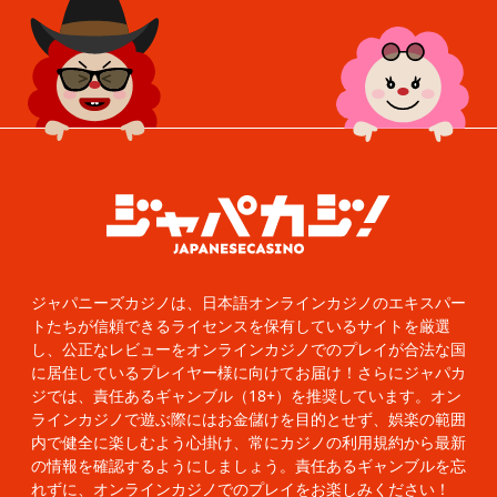
ジャパニーズカジノは、日本語オンラインカジノのエキスパー
トたちが信頼できるライセンスを保有しているサイトを厳選
し、公正なレビューをオンラインカジノでのプレイが合法な国
に居住しているプレイヤー様に向けてお届け！さらにジャパカ
ジでは、責任あるギャンブル（18+）を推奨しています。オン
ラインカジノで遊ぶ際にはお金儲けを目的とせず、娯楽の範囲
内で健全に楽しむよう心掛け、常にカジノの利用規約から最新
の情報を確認するようにしましょう。責任あるギャンブルを忘
れずに、オンラインカジノでのプレイをお楽しみください！