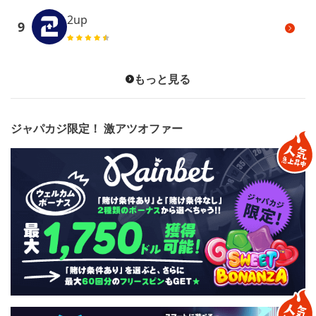
2up
9
もっと見る
ジャパカジ限定！ 激アツオファー