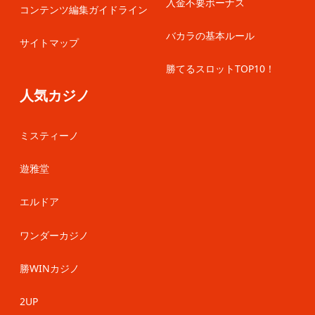
入金不要ボーナス
コンテンツ編集ガイドライン
バカラの基本ルール
サイトマップ
勝てるスロットTOP10！
人気カジノ
ミスティーノ
遊雅堂
エルドア
ワンダーカジノ
勝WINカジノ
2UP