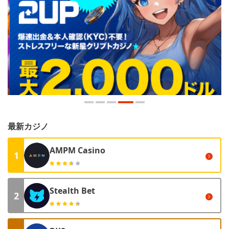
最新カジノ
AMPM Casino
1
Stealth Bet
2