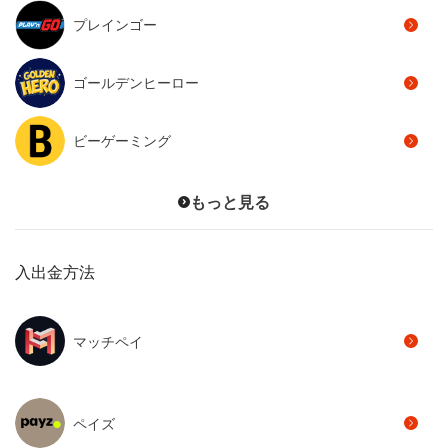
プレインゴー
ゴールデンヒーロー
ビーゲーミング
もっと見る
入出金方法
マッチペイ
ペイズ