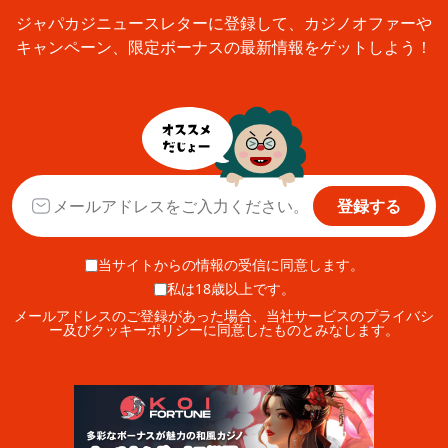
ジャパカジニュースレターに登録して、カジノオファーや
キャンペーン、限定ボーナスの最新情報をゲットしよう！
登録する
当サイトからの情報の受信に同意します。
私は18歳以上です。
メールアドレスのご登録があった場合、当社サービスのプライバシ
ー及びクッキーポリシーに同意したものとみなします。